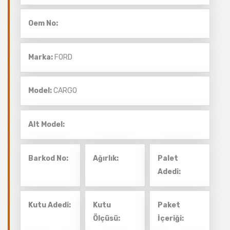
Oem No:
Marka:
FORD
Model:
CARGO
Alt Model:
Barkod No:
Ağırlık:
Palet
Adedi:
Kutu Adedi:
Kutu
Paket
Ölçüsü:
İçeriği: