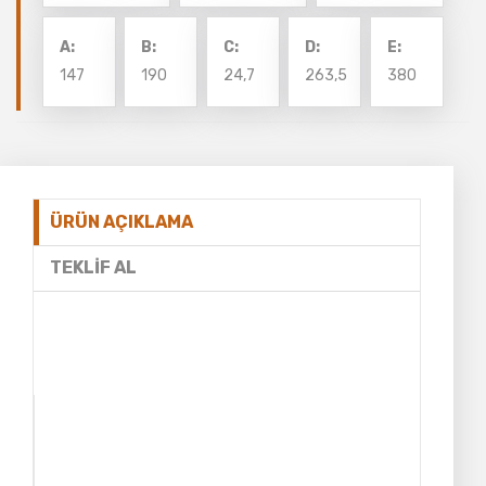
A:
B:
C:
D:
E:
147
190
24,7
263,5
380
ÜRÜN AÇIKLAMA
TEKLIF AL