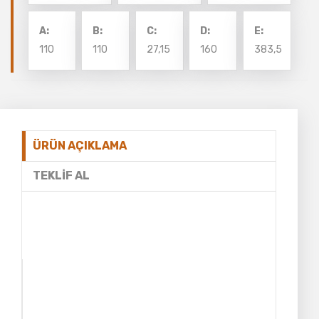
A:
B:
C:
D:
E:
110
110
27,15
160
383,5
ÜRÜN AÇIKLAMA
TEKLIF AL