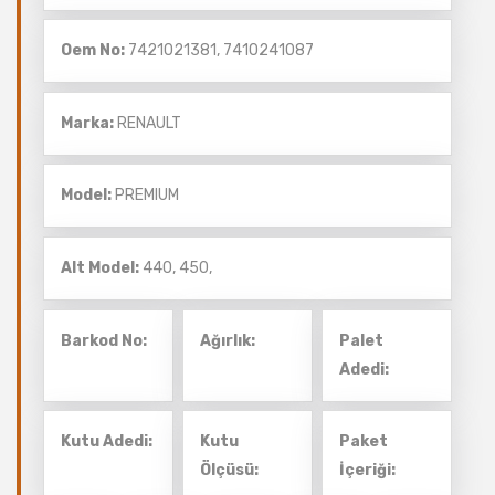
Oem No:
7421021381, 7410241087
Marka:
RENAULT
Model:
PREMIUM
Alt Model:
440,
450,
Barkod No:
Ağırlık:
Palet
Adedi:
Kutu Adedi:
Kutu
Paket
Ölçüsü:
İçeriği: