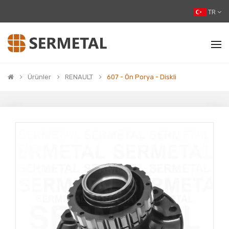
TR
Ürünler
RENAULT
607 - Ön Porya - Diskli