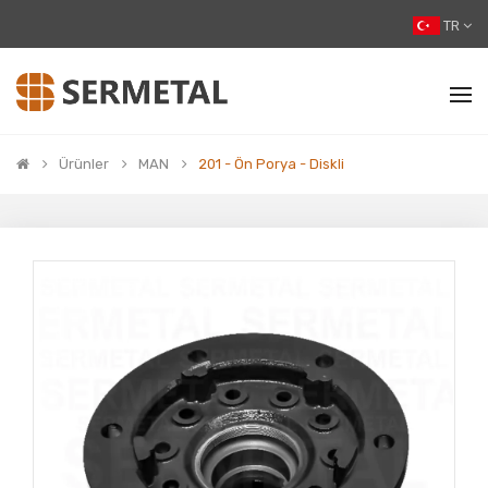
TR
Ürünler
MAN
201 - Ön Porya - Diskli