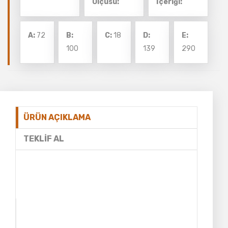
Ölçüsü:
İçeriği:
A:
72
B:
C:
18
D:
E:
100
139
290
ÜRÜN AÇIKLAMA
TEKLIF AL