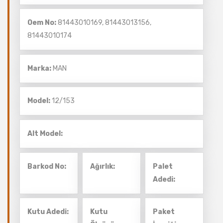
Oem No:
81443010169, 81443013156,
81443010174
Marka:
MAN
Model:
12/153
Alt Model:
Barkod No:
Ağırlık:
Palet
Adedi:
Kutu Adedi:
Kutu
Paket