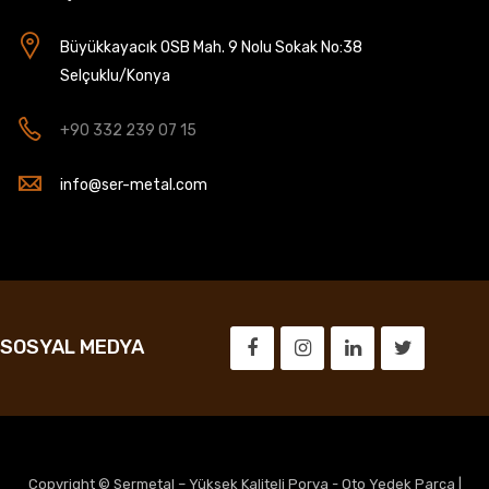
Büyükkayacık OSB Mah. 9 Nolu Sokak No:38
Selçuklu/Konya
+90 332 239 07 15
info@ser-metal.com
SOSYAL MEDYA
Copyright © Sermetal – Yüksek Kaliteli Porya - Oto Yedek Parça |